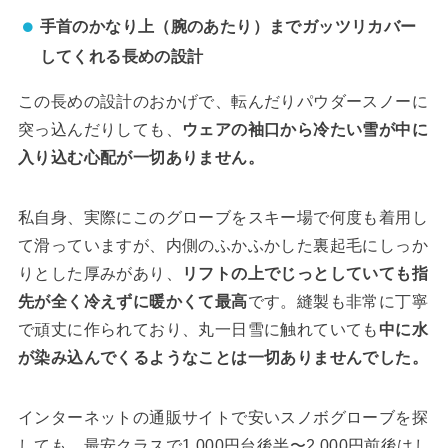
手首のかなり上（腕のあたり）までガッツリカバー
してくれる長めの設計
この長めの設計のおかげで、転んだりパウダースノーに
突っ込んだりしても、
ウェアの袖口から冷たい雪が中に
入り込む心配が一切ありません。
私自身、実際にこのグローブをスキー場で何度も着用し
て滑っていますが、内側のふかふかした裏起毛にしっか
りとした厚みがあり、
リフトの上でじっとしていても指
先が全く冷えずに暖かくて最高
です。縫製も非常に丁寧
で頑丈に作られており、丸一日雪に触れていても
中に水
が染み込んでくるようなことは一切ありませんでした。
インターネットの通販サイトで安いスノボグローブを探
しても、最安クラスで1,000円台後半〜2,000円前後はし