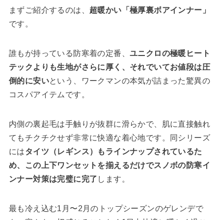
まずご紹介するのは、
超暖かい「極厚裏ボアインナー」
です。
誰もが持っている防寒着の定番、
ユニクロの極暖ヒート
テックよりも生地がさらに厚く、それでいてお値段は圧
倒的に安い
という、ワークマンの本気が詰まった驚異の
コスパアイテムです。
内側の裏起毛は手触りが抜群に滑らかで、肌に直接触れ
てもチクチクせず非常に快適な着心地です。同シリーズ
には
タイツ（レギンス）もラインナップされているた
め、この上下ワンセットを揃えるだけでスノボの防寒イ
ンナー対策は完璧に完了
します。
最も冷え込む1月〜2月のトップシーズンのゲレンデで