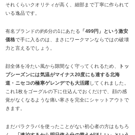
それくらいクオリティが高く、細部まで丁寧に作られて
いる逸品です。
有名ブランドの約6分の1にあたる
「499円」という激安
価格
で手に入るのは、まさにワークマンならではの破壊
力と言えるでしょう。
顔全体を冷たい風から隙間なく守ってくれるため、
トッ
プシーズンには気温がマイナス20度にも達する北海
道・ニセコの極寒ゲレンデでも大活躍
してくれました。
これ1枚をゴーグルの下に仕込んでおくだけで、顔の感
覚がなくなるような痛い寒さを完全にシャットアウトで
きます。
まだバラクラバを使ったことがない初心者の方はもちろ
ん、
「連泊するから明日使う分の替えがほしい」という