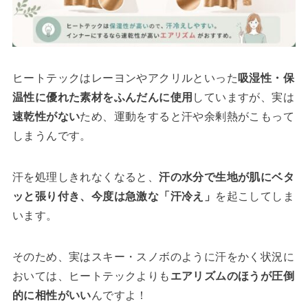
ヒートテックはレーヨンやアクリルといった
吸湿性・保
温性に優れた素材をふんだんに使用
していますが、実は
速乾性がない
ため、運動をすると汗や余剰熱がこもって
しまうんです。
汗を処理しきれなくなると、
汗の水分で生地が肌にベタ
ッと張り付き、今度は急激な「汗冷え」
を起こしてしま
います。
そのため、実はスキー・スノボのように汗をかく状況に
おいては、ヒートテックよりも
エアリズムのほうが圧倒
的に相性がいい
んですよ！