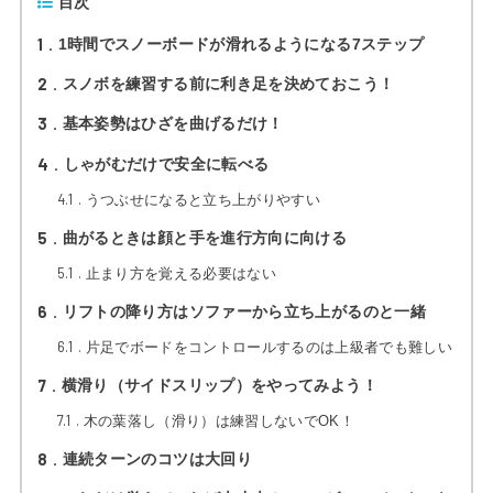
目次
1
1時間でスノーボードが滑れるようになる7ステップ
2
スノボを練習する前に利き足を決めておこう！
3
基本姿勢はひざを曲げるだけ！
4
しゃがむだけで安全に転べる
4.1
うつぶせになると立ち上がりやすい
5
曲がるときは顔と手を進行方向に向ける
5.1
止まり方を覚える必要はない
6
リフトの降り方はソファーから立ち上がるのと一緒
6.1
片足でボードをコントロールするのは上級者でも難しい
7
横滑り（サイドスリップ）をやってみよう！
7.1
木の葉落し（滑り）は練習しないでOK！
8
連続ターンのコツは大回り