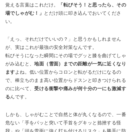
覚える言葉はこれだけ。
「転びそう！と思ったら、その
場でしゃがむ！」
とだけ頭に叩き込んでおいてくださ
い。
「えっ、それだけでいいの？」と思うかもしれません
が、実はこれが最強の安全対策なんです。
転びそうになった瞬間にその場でグッと膝を曲げてしゃ
がみ込むと、
地面（雪面）までの距離が一気に近くなり
ます
よね。低い位置からコロンと転がるだけになるの
で、棒立ちのまま高い位置からドスンと叩きつけられる
のに比べて、
受ける衝撃や痛みが何十分の一にも激減す
る
んです。
しかも、しゃがむことで自然と体が丸くなるので、一番
危ない「手をパッと突いて手首をグキッと捻挫する怪
我」や「頭を雪面に強く打ち付けるリスク」も勝手に防