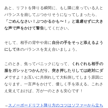
あと、リフトを降りる瞬間に、もし隣に座っている人と
バランスを崩してぶつかりそうになってしまったら、
「ごめんなさい！ぶつかるかも〜！」と遠慮せずに大き
な声で声をかけて警告
してください。
そして、相手の背中や肩に
自分の手をそっと添えるよう
にして
体のバランスを支え合いましょう。
このとき、焦ってパニックになって、
くれぐれも相手の
服をガシッとつかんだり、突き押したりしては絶対にダ
メ
ですよ！お互いに共倒れして大転倒してしまう原因に
なります。一言声をかけて、優しく手を添える。これさ
え覚えておけば、万が一のときも安心です！
→
スノーボードリフト降り方のコツはソファーから立ち