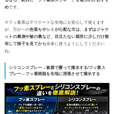
め
です。
※フッ素系はデリケートな生地にも安心して使えます
が、万が一の
色落ちやシミが心配な方は、まずはジャケ
ットの裏側や裾の裏など、目立たない箇所に少しだけ散
布して様子を見てから
全体に使うようにしてください
ね。
シリコンスプレー→被膜で覆って撥水する/フッ素ス
プレー→フッ素樹脂を生地に浸透させて撥水する