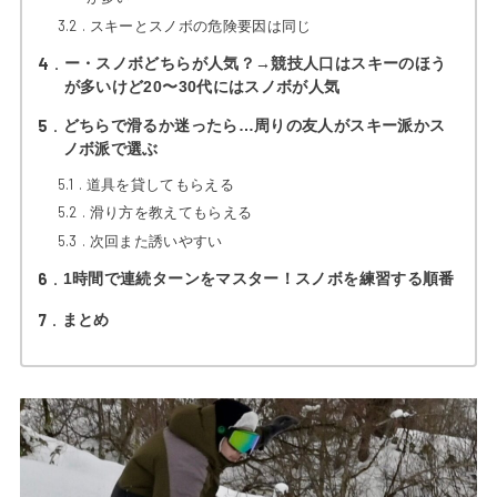
3.2
スキーとスノボの危険要因は同じ
4
ー・スノボどちらが人気？→競技人口はスキーのほう
が多いけど20〜30代にはスノボが人気
5
どちらで滑るか迷ったら…周りの友人がスキー派かス
ノボ派で選ぶ
5.1
道具を貸してもらえる
5.2
滑り方を教えてもらえる
5.3
次回また誘いやすい
6
1時間で連続ターンをマスター！スノボを練習する順番
7
まとめ