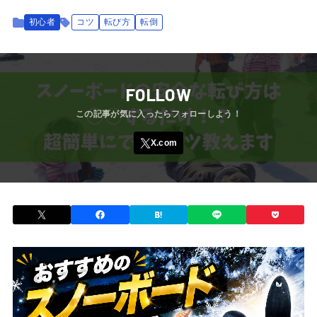
初心者
コツ
転び方
転倒
FOLLOW