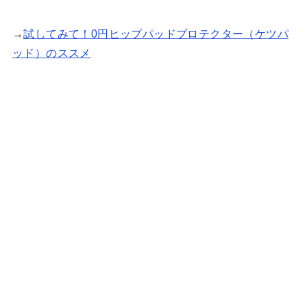
→
試してみて！0円ヒップパッドプロテクター（ケツパ
ッド）のススメ