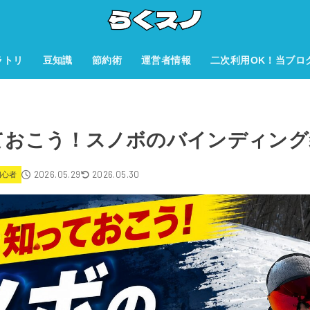
ラトリ
豆知識
節約術
運営者情報
二次利用OK！当ブロ
ておこう！スノボのバインディング
2026.05.29
2026.05.30
初心者