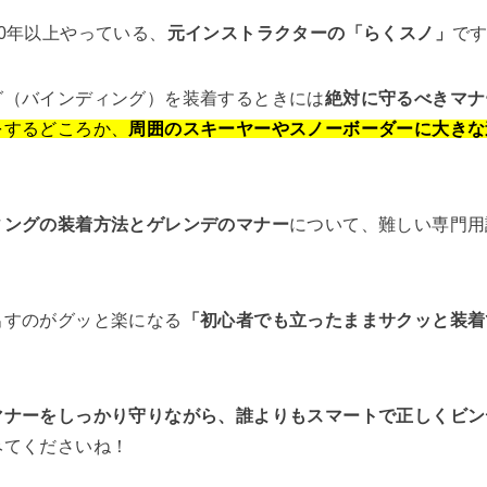
0年以上やっている、
元インストラクターの「らくスノ」
で
グ（バインディング）を装着するときには
絶対に守るべきマナ
をするどころか、
周囲のスキーヤーやスノーボーダーに大きな
ィングの装着方法とゲレンデのマナー
について、難しい専門用
出すのがグッと楽になる
「初心者でも立ったままサクッと装着
マナーをしっかり守りながら、誰よりもスマートで正しくビン
みてくださいね！