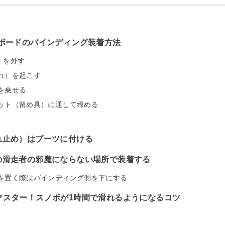
ボードのバインディング装着方法
）を外す
れ）を起こす
を乗せる
ット（留め具）に通して締める
れ止め）はブーツに付ける
の滑走者の邪魔にならない場所で装着する
を置く際はバインディング側を下にする
マスター！スノボが1時間で滑れるようになるコツ