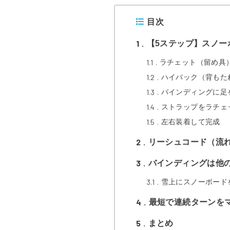
目次
1
【5ステップ】スノー
1.1
ラチェット（留め具
1.2
ハイバック（背もた
1.3
バインディングに足
1.4
ストラップをラチェ
1.5
左右装着して完成
2
リーシュコード（流
3
バインディングは他
3.1
雪上にスノーボード
4
最短で連続ターンを
5
まとめ