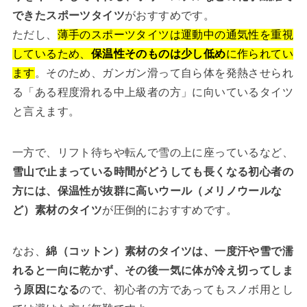
できたスポーツタイツ
がおすすめです。
ただし、
薄手のスポーツタイツは運動中の通気性を重視
しているため、
保温性そのものは少し低め
に作られてい
ます
。そのため、ガンガン滑って自ら体を発熱させられ
る「ある程度滑れる中上級者の方」に向いているタイツ
と言えます。
一方で、リフト待ちや転んで雪の上に座っているなど、
雪山で止まっている時間がどうしても長くなる初心者の
方には、保温性が抜群に高いウール（メリノウールな
ど）素材のタイツ
が圧倒的におすすめです。
なお、
綿（コットン）素材のタイツは、一度汗や雪で濡
れると一向に乾かず、その後一気に体が冷え切ってしま
う原因になる
ので、初心者の方であってもスノボ用とし