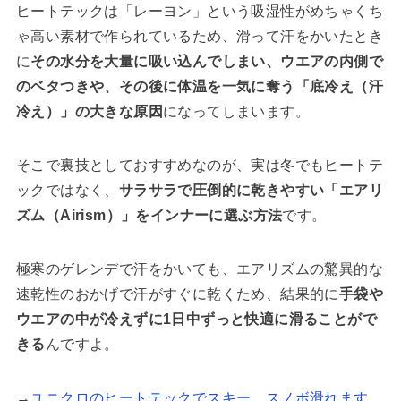
ヒートテックは「レーヨン」という吸湿性がめちゃくち
ゃ高い素材で作られているため、滑って汗をかいたとき
に
その水分を大量に吸い込んでしまい、ウエアの内側で
のベタつきや、その後に体温を一気に奪う「底冷え（汗
冷え）」の大きな原因
になってしまいます。
そこで裏技としておすすめなのが、実は冬でもヒートテ
ックではなく、
サラサラで圧倒的に乾きやすい「エアリ
ズム（Airism）」をインナーに選ぶ方法
です。
極寒のゲレンデで汗をかいても、エアリズムの驚異的な
速乾性のおかげで汗がすぐに乾くため、結果的に
手袋や
ウエアの中が冷えずに1日中ずっと快適に滑ることがで
きる
んですよ。
→
ユニクロのヒートテックでスキー、スノボ滑れます