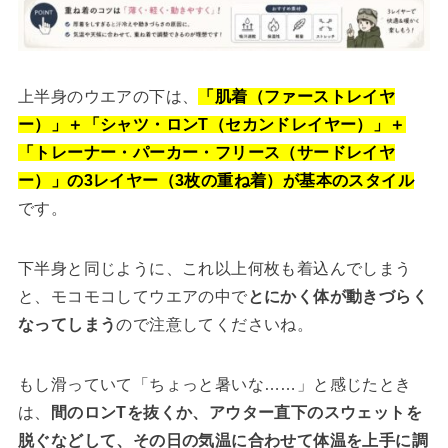
上半身のウエアの下は、
「肌着（ファーストレイヤ
ー）」＋「シャツ・ロンT（セカンドレイヤー）」＋
「トレーナー・パーカー・フリース（サードレイヤ
ー）」の3レイヤー（3枚の重ね着）が基本のスタイル
です。
下半身と同じように、これ以上何枚も着込んでしまう
と、モコモコしてウエアの中で
とにかく体が動きづらく
なってしまう
ので注意してくださいね。
もし滑っていて「ちょっと暑いな……」と感じたとき
は、
間のロンTを抜くか、アウター直下のスウェットを
脱ぐなどして、その日の気温に合わせて体温を上手に調