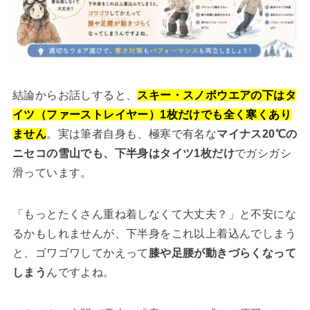
結論からお話しすると、
スキー・スノボウエアの下はタ
イツ（ファーストレイヤー）1枚だけでも全く寒くあり
ません
。実は筆者自身も、極寒で有名な
マイナス20℃の
ニセコの雪山でも、下半身はタイツ1枚だけ
でガシガシ
滑っています。
「もっとたくさん重ね着しなくて大丈夫？」と不安にな
るかもしれませんが、下半身をこれ以上着込んでしまう
と、ゴワゴワしてかえって
膝や足腰が動きづらくなって
しまう
んですよね。