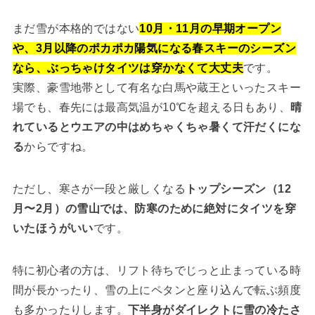
まだ雪が本格的ではない
10月・11月の早期オープン
や、3月以降のポカポカ陽気になる春スキーのシーズン
なら、ぶっちゃけタイツは穿かなくて大丈夫
です。
実際、豪雪地帯として有名な白馬や蔵王といったスキー
場でも、春先には最高気温が10℃を超える日もあり、
晴
れているとウエアの中はめちゃくちゃ暑くて汗だくにな
る
からですね。
ただし、寒さが一段と厳しくなる
トップシーズン（12
月〜2月）の雪山では、防寒のために絶対にタイツを穿
いたほうがいい
です。
特に初心者の方は、リフト待ちでじっと止まっている時
間が長かったり、雪の上にペタンと座り込んで転ぶ頻度
も多かったりします。
下半身がダイレクトに雪の冷たさ