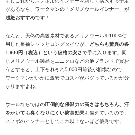
もしこれからスノボ用のインナーを新しく購入する予定
があるなら、
ワークマンの「メリノウールインナー」が
超絶おすすめ
です！
なんと、天然の高級素材であるメリノウールを100%使
用した長袖シャツとロングタイツが、
どちらも驚異の各
1,900円（税込）という破格の安さ
で手に入ります。同
じメリノウール製品をユニクロなどの他ブランドで買お
うとすると、上下それぞれ5,000円前後が相場なので、
ワークマンがいかに激安でコスパがバグっているかが分
かりますよね。
ウールならではの
圧倒的な保温力の高さはもちろん、汗
をかいても臭くなりにくい防臭効果
も備えているので、
スノボのインナーとしてこれ以上ないほど優秀です。