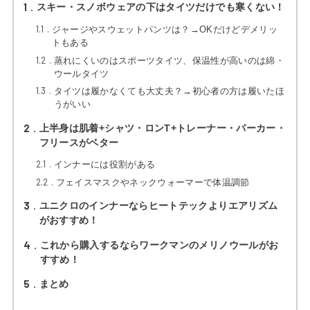
1
スキー・スノボウェアの下はタイツだけでも寒くない！
1.1
ジャージやスウェットパンツは？→OKだけどデメリッ
トもある
1.2
蒸れにくいのはスポーツタイツ、保温性が高いのは綿・
ウールタイツ
1.3
タイツは履かなくても大丈夫？→初心者の方は履いたほ
うがいい
2
上半身は肌着+シャツ・ロンT+トレーナー・パーカー・
フリースがベター
2.1
インナーには役割がある
2.2
フェイスマスクやネックウォーマーで体温調節
3
ユニクロのインナーならヒートテックよりエアリズム
がおすすめ！
4
これから購入するならワークマンのメリノウールがお
すすめ！
5
まとめ