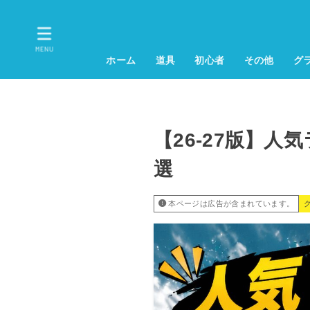
MENU
ホーム
道具
初心者
その他
グ
【26-27版】
選
本ページは広告が含まれています。