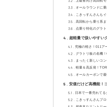
3.2
上級者向け高回転モ
3.3
オールラウンドに乗
3.4
こきっすんさんもイチ
3.5
高回転から乗り系ま
3.6
点乗り特化のグラト
4
超軽量で扱いやすい
4.1
究極の軽さ！011アー
4.2
グラトリ板の名機！0
4.3
まったく新しいコン
4.4
軽量＆高反発！TOR
4.5
オールカーボンで最
5
安価だけど高機能！
5.1
日本で一番売れてるグ
5.2
こきっすんさんプロ
5.3
超有名なエントリー