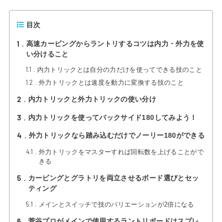
目次
1
高速カービングからラントリするコツは内力・外力を使
い分けること
1.1
内力トリックとは自分の力だけを使ってできる技のこと
1.2
外力トリックとは速度を動力に変換する技のこと
2
内力トリックと外力トリックの使い分け
3
内力トリックを使ってバックサイド180してみよう！
4
外力トリックなら踏み込むだけでノーリー180ができる
4.1
外力トリックをマスターすれば回転数を上げることがで
きる
5
カービングとグラトリを両立させるボード選びとセッ
ティング
5.1
メインとスイッチで技のバリエーションが2倍になる
6
菅谷プロがメインで使用するラントリボードはスプレ