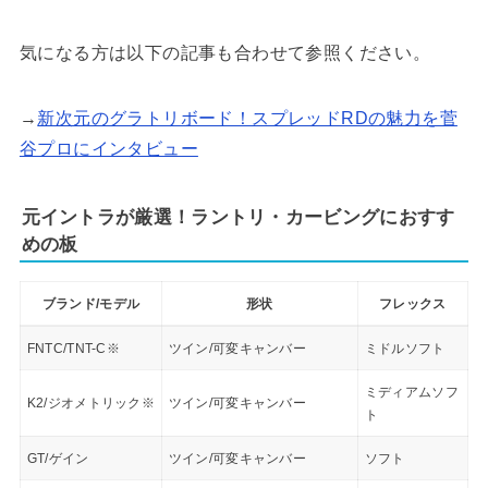
気になる方は以下の記事も合わせて参照ください。
→
新次元のグラトリボード！スプレッドRDの魅力を菅
谷プロにインタビュー
元イントラが厳選！ラントリ・カービングにおすす
めの板
ブランド/モデル
形状
フレックス
FNTC/TNT-C※
ツイン/可変キャンバー
ミドルソフト
ミディアムソフ
K2/ジオメトリック※
ツイン/可変キャンバー
ト
GT/ゲイン
ツイン/可変キャンバー
ソフト