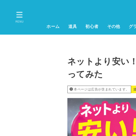
MENU
ホーム
道具
初心者
その他
グ
ネットより安い
ってみた
本ページは広告が含まれています。