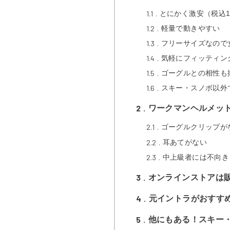
1.1
とにかく激安（税込1,
1.2
軽量で動きやすい
1.3
フリーサイズなので
1.4
気軽にフィッティン
1.5
ゴーグルとの相性も
1.6
スキー・スノボ以外
2
ワークマンヘルメッ
2.1
ゴーグルクリップが
2.2
耳あてがない
2.3
中上級者には不向き
3
オンラインストアは
4
元イントラがおすす
5
他にもある！スキー