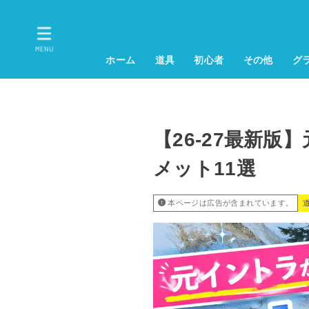
MENU
ホーム
道具
初心者
その他
グ
【26-27最新
メット11選
本ページは広告が含まれています。