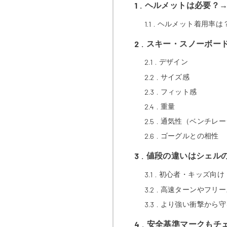
1
ヘルメットは必要？
1.1
ヘルメット着用率は
2
スキー・スノーボー
2.1
デザイン
2.2
サイズ感
2.3
フィット感
2.4
重量
2.5
通気性（ベンチレー
2.6
ゴーグルとの相性
3
値段の違いはシェル
3.1
初心者・キッズ向け
3.2
高速ターンやフリー
3.3
より強い衝撃から守
4
安全基準マークもチ