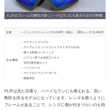
定価
ハイコントラスト
レンズ:24,000円（税込）、調光レンズ:31,000円
・
マグネットゴーグル
・スペアレンズ（ハイコントラストモデルのみ）
・曇り＆防傷コーティング
・シリコン滑り止め加工ベルト
主な
機能
・100％紫外線カット
・ハードケース
・マイクロファイバーポーチ
・眼鏡対応
FLIPは見た目通り、ハードなランにも耐えれる、高い
剛性を誇るモデルになっています。レンズを囲うように
フレームがあることで、レンズに傷が付きづらいのも特