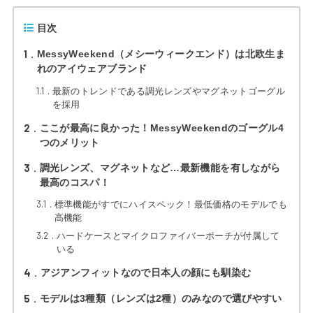
目次
1
MessyWeekend（メシーウィークエンド）は北欧生ま
れのアイウェアブランド
1.1
最新のトレンドである調光レンズやマグネットゴーグル
を採用
2
ここが最高に良かった！MessyWeekendのゴーグル4
つのメリット
3
調光レンズ、マグネットなど…最新機能を有しながら
最高のコスパ！
3.1
標準機能がすでにハイスペック！最低価格のモデルでも
高機能
3.2
ハードケースとマイクロファイバーポーチが付属して
いる
4
アジアンフィットなので日本人の顔にも馴染む
5
モデルは3種類（レンズは2種）のみなので選びやすい