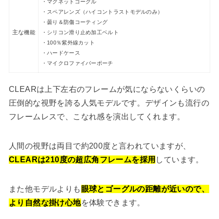
・
マグネットゴーグル
・スペアレンズ（ハイコントラストモデルのみ）
・曇り＆防傷コーティング
主な
機能
・シリコン滑り止め加工ベルト
・100％紫外線カット
・ハードケース
・マイクロファイバーポーチ
CLEARは上下左右のフレームが気にならないくらいの
圧倒的な視野を誇る人気モデルです。デザインも流行の
フレームレスで、こなれ感を演出してくれます。
人間の視野は両目で約200度と言われていますが、
CLEARは210度の超広角フレームを採用
しています。
また他モデルよりも
眼球とゴーグルの距離が近いので、
より自然な掛け心地
を体験できます。