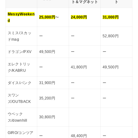
ト＆マグネット
ト
MessyWeeken
25,000円
〜
24,000円
31,000円
d
スミス/スカッ
ー
ー
52,800円
ドmag
ドラゴン/PXV
49,500円
ー
ー
エレクトリッ
ー
41,800円
49,500円
ク/KABRU
ダイス/バンク
31,900円
ー
ー
スワン
35,200円
ー
ー
ズ/OUTBACK
ウベック
30,800円
ス/downhill
GIRO/コンツア
ー
48,400円
ー