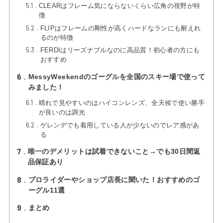
5.1
CLEARはフレーム気にならないくらい広角の視野が特
徴
5.2
FLIPはフレームの剛性が高くハードなランにも耐えれ
るのが特徴
5.3
FERDIはリーズナブルなのに高品質！初心者の方にも
おすすめ
6
MessyWeekendのゴーグルを全国のスキー場で使って
みました！
6.1
晴れで見やすいのはハイコンレンズ、全天候で使い勝手
が良いのは調光
6.2
ゲレンデでも着用している人が少ないのでレア感があ
る
7
唯一のデメリットは試着できないこと→でも30日間返
品保証あり
8
プロライダーやショップ店長に聞いた！おすすめのゴ
ーグル11選
9
まとめ