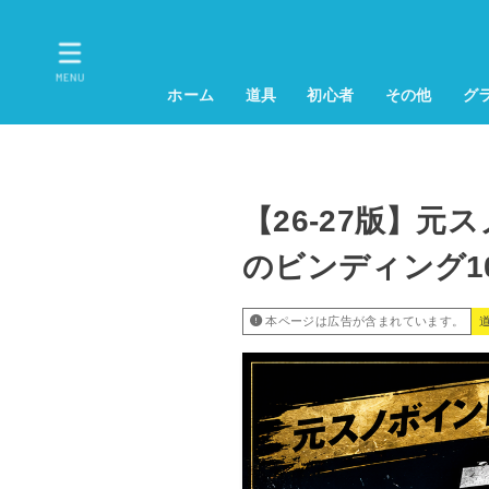
MENU
ホーム
道具
初心者
その他
グ
【26-27版】
のビンディング1
本ページは広告が含まれています。