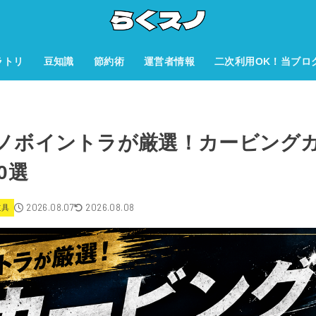
ラトリ
豆知識
節約術
運営者情報
二次利用OK！当ブロ
元スノボイントラが厳選！カービング
0選
2026.08.07
2026.08.08
道具