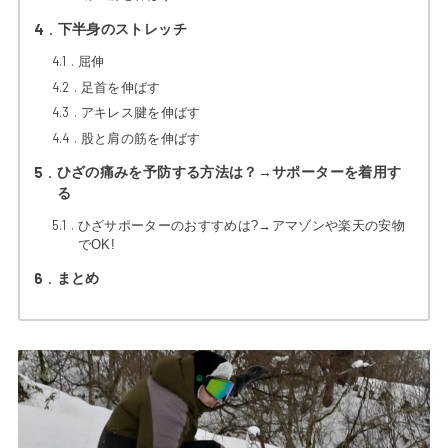
4
下半身のストレッチ
4.1
屈伸
4.2
足首を伸ばす
4.3
アキレス腱を伸ばす
4.4
股と肩の筋を伸ばす
5
ひざの痛みを予防する方法は？→サポーターを着用す
る
5.1
ひざサポーターのおすすめは?→アマゾンや楽天の安物
でOK!
6
まとめ