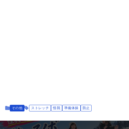
その他
ストレッチ
怪我
準備体操
防止