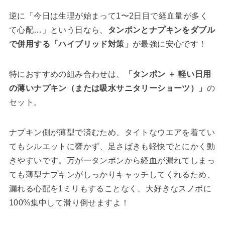
逆に「今日は生理が始まって1〜2日目で経血量が多く
て心配…」という日なら、
タンポンとナプキンをダブル
で併用する「ハイブリッド対策」
が最強に安心です！
特におすすめの組み合わせは、
「タンポン ＋ 軽い日用
の薄いナプキン（または吸水サニタリーショーツ）」
の
セット。
ナプキン側が薄型で済むため、タイトなウエアを着てい
てもシルエットに響かず、足さばきも軽快でとにかく動
きやすいです。万が一タンポンから経血が漏れてしまっ
ても薄型ナプキンがしっかりキャッチしてくれるため、
漏れる心配を1ミリもすることなく、大好きなスノボに
100%集中して滑り倒せますよ！