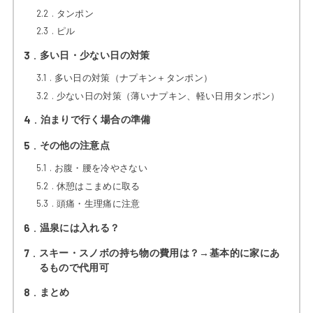
2.2
タンポン
2.3
ピル
3
多い日・少ない日の対策
3.1
多い日の対策（ナプキン＋タンポン）
3.2
少ない日の対策（薄いナプキン、軽い日用タンポン）
4
泊まりで行く場合の準備
5
その他の注意点
5.1
お腹・腰を冷やさない
5.2
休憩はこまめに取る
5.3
頭痛・生理痛に注意
6
温泉には入れる？
7
スキー・スノボの持ち物の費用は？→基本的に家にあ
るもので代用可
8
まとめ