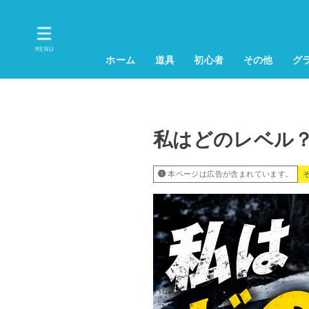
MENU
ホーム
道具
初心者
その他
グ
私はどのレベル
本ページは広告が含まれています。