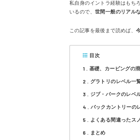
私自身のイントラ経験はもち
いるので、
世間一般のリアル
この記事を最後まで読めば、
目次
1
基礎、カービングの
2
グラトリのレベル一
3
ジブ・パークのレベ
4
バックカントリーの
5
よくある間違ったス
6
まとめ