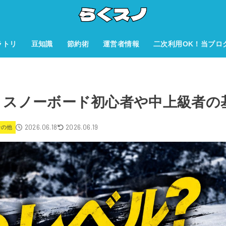
ラトリ
豆知識
節約術
運営者情報
二次利用OK！当ブロ
？スノーボード初心者や中上級者の
2026.06.18
2026.06.19
その他