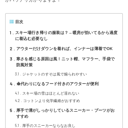
目次
1
スキー場行き帰りの服装は？→暖房が効いてるから過度
に着込む必要なし
2
アウターだけダウンを着れば、インナーは薄着でOK
3
寒さを感じる原因は風！ニット帽、マフラー、手袋で
防風対策
3.1
ジャケットのすそは風で煽られやすい
4
傘代わりになるフード付きのアウターが便利
4.1
スキー場の雪はほとんど濡れない
4.2
コットンより化学繊維がおすすめ
5
厚手で溝がしっかりしているスニーカー・ブーツがお
すすめ
5.1
厚手のスニーカーならなお良し