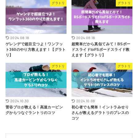
グラトリ
グラトリ
2024.08.18
2024.08.18
ゲレンデで超目立つよ！ワンフッ
超簡単だから真似てみて！BSボー
ト360のやり方教えます！【グラト
ドスライドtoFSボードスライド教
リ】
えます【グラトリ】
グラトリ
グラトリ
2024.10.30
2024.10.08
菅谷プロが教える！高速カービン
初心者でも簡単！イントラみせり
グからつなぐラントリのコツ
さんが教えるグラトリのプレスの
コツ