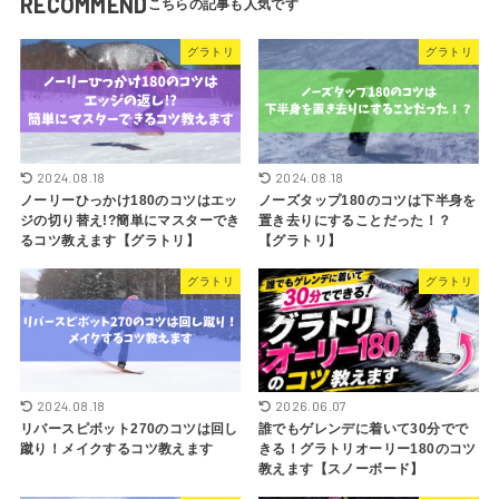
RECOMMEND
グラトリ
グラトリ
2024.08.18
2024.08.18
ノーリーひっかけ180のコツはエッ
ノーズタップ180のコツは下半身を
ジの切り替え!?簡単にマスターでき
置き去りにすることだった！？
るコツ教えます【グラトリ】
【グラトリ】
グラトリ
グラトリ
2024.08.18
2026.06.07
リバースピボット270のコツは回し
誰でもゲレンデに着いて30分でで
蹴り！メイクするコツ教えます
きる！グラトリオーリー180のコツ
教えます【スノーボード】