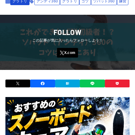
グラトリ
アンディ360
グラトリ
コツ
ソバット360
練習
FOLLOW