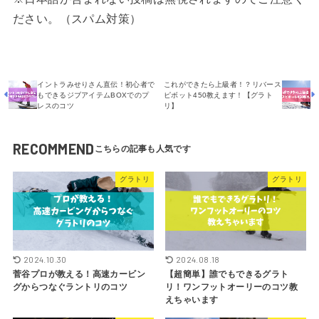
ださい。（スパム対策）
イントラみせりさん直伝！初心者で
これができたら上級者！？リバース
もできるジブアイテムBOXでのプ
ピボット450教えます！【グラト
レスのコツ
リ】
RECOMMEND
グラトリ
グラトリ
2024.10.30
2024.08.18
菅谷プロが教える！高速カービン
【超簡単】誰でもできるグラト
グからつなぐラントリのコツ
リ！ワンフットオーリーのコツ教
えちゃいます