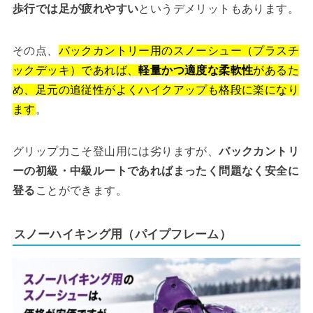
歩行では足が疲れやすい
というデメリットもあります。
その点、
バックカントリー用のスノーシュー（プラスチ
ックデッキ）であれば、
軽量かつ適度な柔軟性
があるた
め、足元の追従性がよくハイクアップも格段に楽になり
ます
。
グリップ力こそ登山用には劣りますが、
バックカントリ
ーの初級・中級ルートであればまったく問題なく安全に
登る
ことができます。
スノーハイキング用（パイプフレーム）