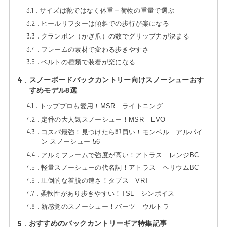
3.1
サイズは靴ではなく体重＋荷物の重量で選ぶ
3.2
ヒールリフターは傾斜での歩行が楽になる
3.3
クランポン（かぎ爪）の数でグリップ力が決まる
3.4
フレームの素材で変わる歩きやすさ
3.5
ベルトの種類で装着が楽になる
4
スノーボードバックカントリー向けスノーシューおす
すめモデル8選
4.1
トッププロも愛用！MSR ライトニング
4.2
定番の大人気スノーシュー！MSR EVO
4.3
コスパ最強！見つけたら即買い！モンベル アルパイ
ン スノーシュー 56
4.4
アルミフレームで強度が高い！アトラス レンジBC
4.5
軽量スノーシューの代名詞！アトラス ヘリウムBC
4.6
圧倒的な着脱の速さ！タブス VRT
4.7
柔軟性があり歩きやすい！TSL シンボイス
4.8
新感覚のスノーシュー！バーツ ウルトラ
5
おすすめのバックカントリーギア特集記事