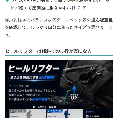
サイズが小さい場合
：雪面で
やや沈みやすい
が、本
体が
軽くて圧倒的に歩きやすい
[
1
,
2
,
3
]
浮力と軽さのバランスを考え、スペック表の
適応総重量
を確認して、しっかり自分に合ったサイズ
を選びましょ
う。
ヒールリフターは傾斜での歩行が楽になる