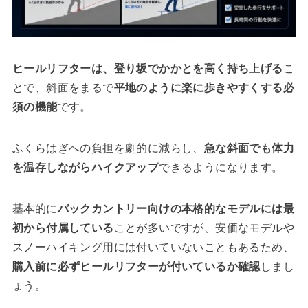
ヒールリフターは、登り坂でかかとを高く持ち上げる
こ
とで、斜面をまるで
平地のように楽に歩きやすくする必
須の機能
です。
ふくらはぎへの負担を劇的に減らし、
急な斜面でも体力
を温存しながらハイクアップ
できるようになります。
基本的に
バックカントリー向けの本格的なモデルには最
初から付属している
ことが多いですが、安価なモデルや
スノーハイキング用には付いていないこともあるため、
購入前に必ずヒールリフターが付いているか確認
しまし
ょう。