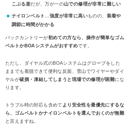
こぶる楽
だが、万が一の
山での修理が非常に難しい
ナイロンベルト
…
強度が非常に高い
ものの、
装着や
調節に時間がかかる
バックカントリーが
初めての方なら、操作が簡単なゴム
ベルトかBOAシステムがおすすめ
です。
ただし、ダイヤル式のBOAシステムはグローブをした
ままでも着脱できて便利な反面、雪山でワイヤーやダイ
ヤルが
破損・凍結してしまうと現場での修理が困難
にな
ります。
トラブル時の対応も含めて
より安全性を最優先にするな
ら、ゴムベルトかナイロンベルトを選んでおくのが無難
と言えますね。