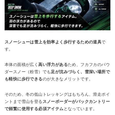
スノーシューは雪上を効率よく歩行するための道具
で
す。
本体の面積が広く
高い浮力がある
ため、フカフカのパウ
ダースノー（粉雪）でも
足が沈みづらく、雪深い場所で
も軽快に歩行できる
のが大きなメリットです。
そのため、冬の低山トレッキングはもちろん、滑走ポイ
ントまで雪山を登る
スノーボーダーがバックカントリー
で頻繁に使用する必須アイテム
となっています。