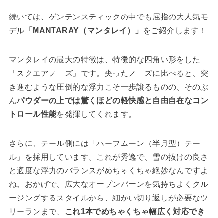
続いては、ゲンテンスティックの中でも屈指の大人気モ
デル
「MANTARAY（マンタレイ）」
をご紹介します！
マンタレイの最大の特徴は、特徴的な四角い形をした
「スクエアノーズ」です。尖ったノーズに比べると、突
き進むような圧倒的な浮力こそ一歩譲るものの、そのぶ
ん
パウダーの上では驚くほどの軽快感と自由自在なコン
トロール性能
を発揮してくれます。
さらに、テール側には「ハーフムーン（半月型）テー
ル」を採用しています。これが秀逸で、雪の抜けの良さ
と適度な浮力のバランスがめちゃくちゃ絶妙なんですよ
ね。おかげで、広大なオープンバーンを気持ちよくクル
ージングするスタイルから、細かい切り返しが必要なツ
リーランまで、
これ1本でめちゃくちゃ幅広く対応でき