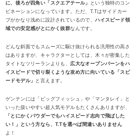
に、後ろが四角い「スクエアテール」
という独特のコン
ビネーションになっています。ただ、T.Tはサイドカー
ブがかなり浅めに設計されているので、
ハイスピード領
域での安定感がとにかく抜群
なんです。
どんな斜面でもスムーズに駆け抜けられる汎用性の高さ
はありますが、キャラクターとしては、木々が密集した
タイトなツリーランよりも、
広大なオープンバーンをハ
イスピードで切り裂くような攻め方に向いている「スピ
ードモデル」
と言えます。
ゲンテンには「ビッグフィッシュ」や「マンタレイ」と
いった扱いやすい超人気モデルもたくさんありますが、
「とにかくパウダーでもハイスピード志向で飛ばした
い！」という方なら、T.Tを選べば間違いありません
よ！