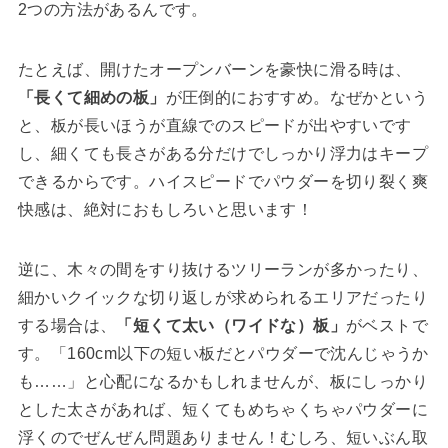
2つの方法があるんです。
たとえば、開けたオープンバーンを豪快に滑る時は、
「長くて細めの板」
が圧倒的におすすめ。なぜかという
と、板が長いほうが直線でのスピードが出やすいです
し、細くても長さがある分だけでしっかり浮力はキープ
できるからです。ハイスピードでパウダーを切り裂く爽
快感は、絶対におもしろいと思います！
逆に、木々の間をすり抜けるツリーランが多かったり、
細かいクイックな切り返しが求められるエリアだったり
する場合は、
「短くて太い（ワイドな）板」
がベストで
す。「160cm以下の短い板だとパウダーで沈んじゃうか
も……」と心配になるかもしれませんが、板にしっかり
とした太さがあれば、短くてもめちゃくちゃパウダーに
浮くのでぜんぜん問題ありません！むしろ、短いぶん取