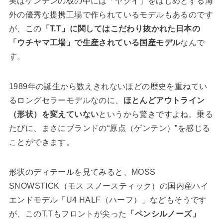
実はゲンテンの板の中には「ヤクイ」をはじめとする海
外の優秀な提携工場で作られているモデルもあるのです
が、この
「T.T」に関してはこだわり抜かれた日本の
「ウチヤマ工場」で生産されている国産モデル
なんで
す。
1989年の誕生から数えきれないほどの歴史を重ねてい
るロングセラーモデルなのに、
ほとんどアウトライン
（形状）を変えていない
というから驚きですよね。乗る
たびに、まさにブランドの“原点（ゲンテン）”を感じる
ことができます。
形状のディテールを見てみると、MOSS
SNOWSTICK（モス スノースティック）の国内産ハイ
エンドモデル「U4 HALF（ハーフ）」などもそうです
が、このT.Tもフロントが尖った
「ペンシルノーズ」