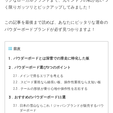
ックなローカルブランドまで、元イントラの私が思いつ
く限りガッツリとピックアップしてみました！
この記事を最後まで読めば、あなたにピッタリな運命の
パウダーボードブランドが必ず見つかりますよ！
目次
1
パウダーボードとは深雪での滑走に特化した板
2
パウダーボード選び3つのポイント
2.1
メインで滑るエリアを考える
2.2
スピード重視なら細長い板、操作性重視なら太短い板
2.3
テールの形状が乗り心地や操作性を左右する
3
おすすめのパウダーボード11選
3.1
日本の雪山ならこれ！ジャパンブランドが販売するパウ
ダーボード