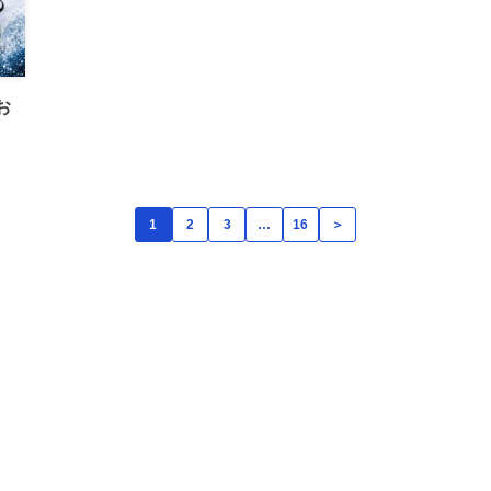
お
1
2
3
…
16
＞