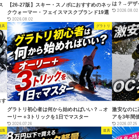
は？→デザ
ス
【26-27版】スキー・スノボにおすすめのネッ
2026.08.02
クウォーマー・フェイスマスクブランド19選
2026.08.02
道具
グラトリ
おす
グラトリ初心者は何から始めればいい？→オ
激安なのに
ーリー＋3トリックを1日でマスター
アを3年間
2026.07.26
2026.07.25
知識
道具