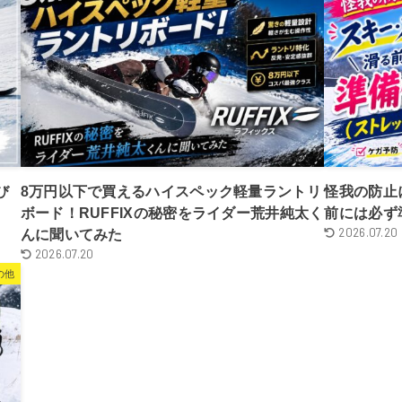
び
8万円以下で買えるハイスペック軽量ラントリ
怪我の防止
ボード！RUFFIXの秘密をライダー荒井純太く
前には必ず
2026.07.20
んに聞いてみた
2026.07.20
の他