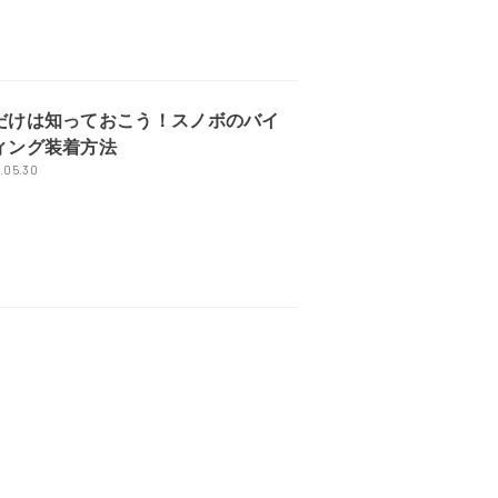
だけは知っておこう！スノボのバイ
ィング装着方法
.05.30