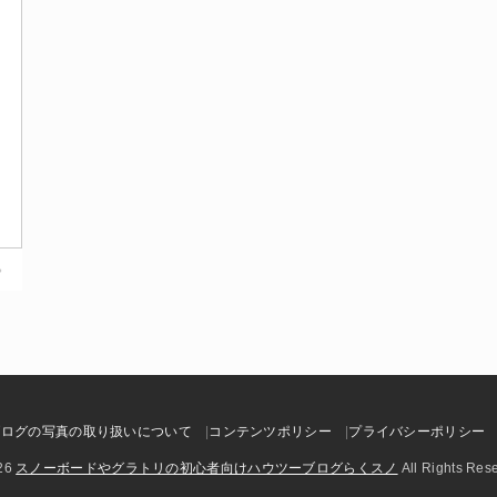
ブログの写真の取り扱いについて
コンテンツポリシー
プライバシーポリシー
26
スノーボードやグラトリの初心者向けハウツーブログらくスノ
All Rights Res