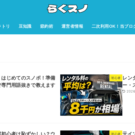
ラトリ
豆知識
節約術
運営者情報
二次利用OK！当ブロ
】はじめてのスノボ！準備
レン
初心者
で専門用語抜きで教えます
ー・
2026
ボ初心者は恥ずかしい？ウ
元イ
初心者