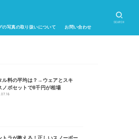
SEARCH
グの写真の取り扱いについて
お問い合わせ
タル料の平均は？→ウェアとスキ
スノボセットで8千円が相場
.07.16
ントラが教える！正しいスノーボー