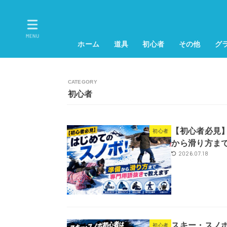
MENU
ホーム
道具
初心者
その他
グ
初心者
【初心者必見
初心者
から滑り方ま
2026.07.18
スキー・スノ
初心者