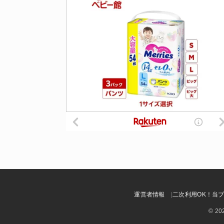
運営者情報
二次利用OK！当
© 20