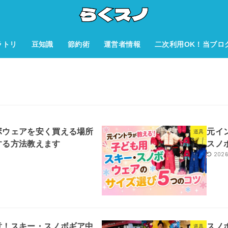
ラトリ
豆知識
節約術
運営者情報
二次利用OK！当ブロ
ボウェアを安く買える場所
元イ
道具
する方法教えます
スノ
2026
意！スキー・スノボギア中
スノ
道具