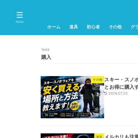
MENU
ホーム
道具
初心者
その他
グ
購入
スキー・スノ
その他
とお得に購入
2026.07.20
メルカリも注
道具