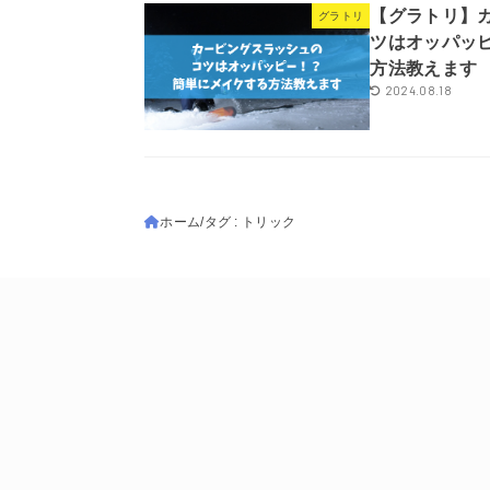
【グラトリ】
グラトリ
ツはオッパッ
方法教えます
2024.08.18
ホーム
タグ : トリック