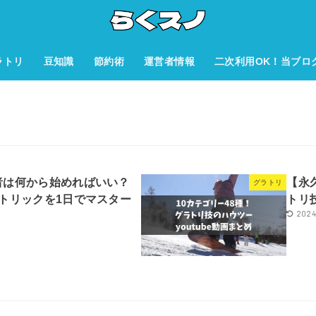
ラトリ
豆知識
節約術
運営者情報
二次利用OK！当ブロ
者は何から始めればいい？
【永
グラトリ
トリックを1日でマスター
トリ技
2024