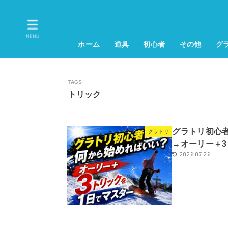
MENU
ホーム
道具
初心者
その他
グ
トリック
グラトリ初心
グラトリ
→オーリー＋3
2026.07.26