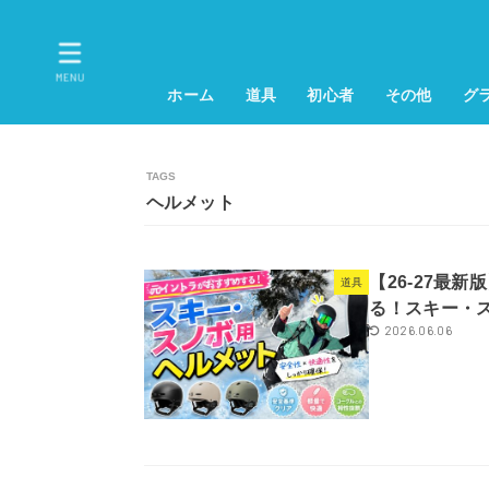
MENU
ホーム
道具
初心者
その他
グ
ヘルメット
【26-27最
道具
る！スキー・ス
2026.06.06