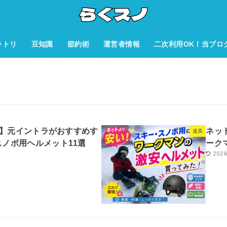
ラトリ
豆知識
節約術
運営者情報
二次利用OK！当ブロ
新版】元イントラがおすすめす
ネッ
道具
ノボ用ヘルメット11選
ーク
2026