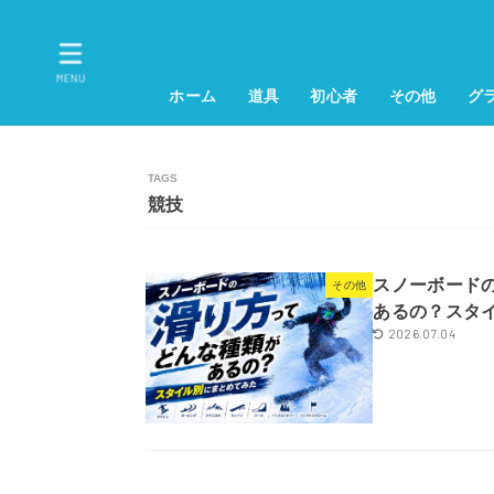
MENU
ホーム
道具
初心者
その他
グ
競技
スノーボード
その他
あるの？スタ
2026.07.04