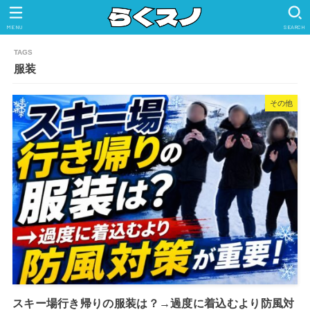
MENU
SEARCH
服装
その他
スキー場行き帰りの服装は？→過度に着込むより防風対