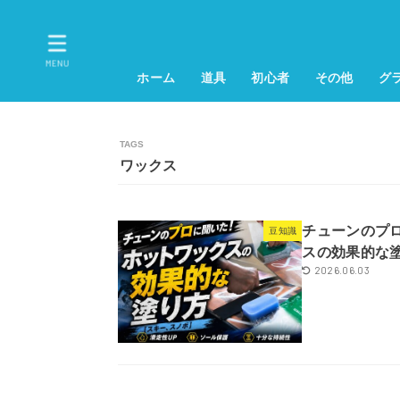
MENU
ホーム
道具
初心者
その他
グ
ワックス
チューンのプ
豆知識
スの効果的な
2026.06.03