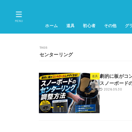
MENU
ホーム
道具
初心者
その他
グ
センターリング
劇的に板がコ
道具
スノーボード
2026.05.30