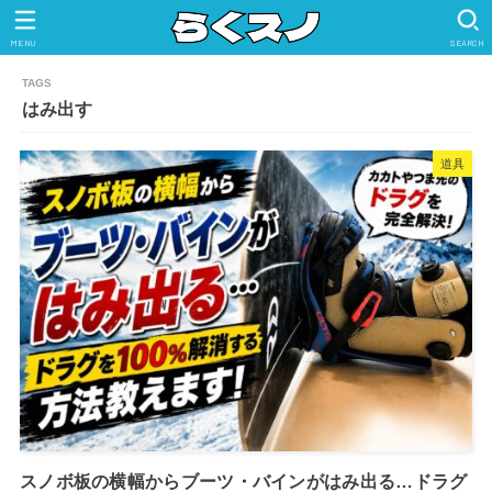
MENU
SEARCH
はみ出す
道具
スノボ板の横幅からブーツ・バインがはみ出る…ドラグ