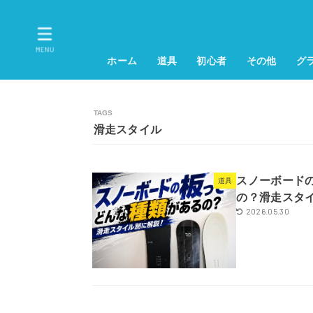
MENU
ホーム
道具
初心者
その他
グ
滑走スタイル
スノーボード
道具
の？滑走スタ
2026.05.30