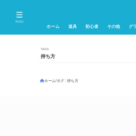
MENU
ホーム
道具
初心者
その他
グ
持ち方
ホーム
タグ : 持ち方