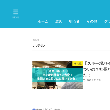
MENU
ホーム
道具
初心者
その他
グ
ホテル
【スキー場バ
その他
ついの？社長
た！
2024.11.29
ホーム
タグ : ホテル